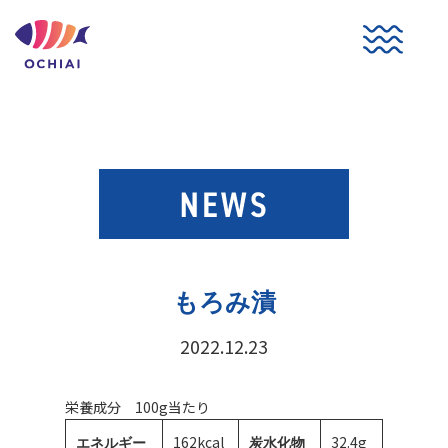
コ
ン
テ
ン
ツ
へ
ス
キ
ッ
プ
もろみ漬
2022.12.23
栄養成分 100g当たり
162kcal
32.4g
エネルギー
炭水化物