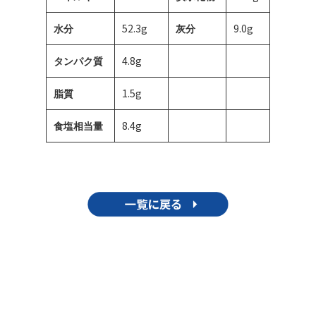
52.3g
9.0g
水分
灰分
4.8g
タンパク質
1.5g
脂質
8.4g
食塩相当量