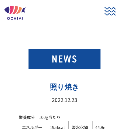
コ
ン
テ
ン
ツ
へ
ス
キ
ッ
プ
照り焼き
2022.12.23
栄養成分 100g当たり
195kcal
44.9g
エネルギー
炭水化物