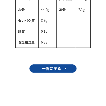
44.2g
7.1g
水分
灰分
3.7g
タンパク質
0.1g
脂質
6.8g
食塩相当量