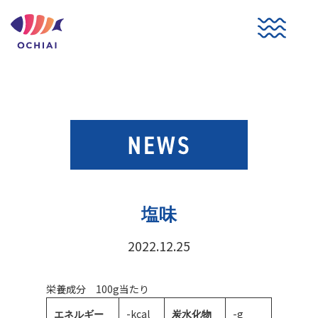
コ
ン
テ
ン
ツ
へ
ス
キ
ッ
プ
塩味
2022.12.25
栄養成分 100g当たり
-kcal
-g
エネルギー
炭水化物