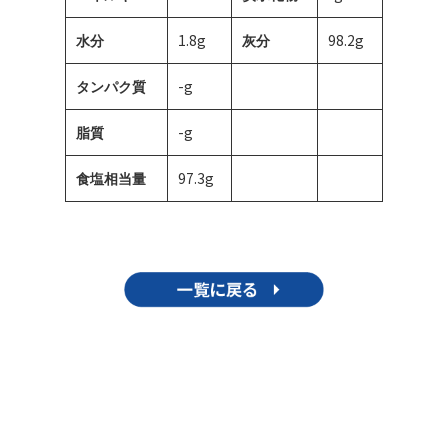
1.8g
98.2g
水分
灰分
-g
タンパク質
-g
脂質
97.3g
食塩相当量