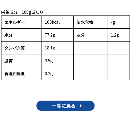
栄養成分 100g当たり
100kcal
-g
エネルギー
炭水化物
77.2g
1.2g
水分
灰分
18.1g
タンパク質
3.5g
脂質
0.2g
食塩相当量