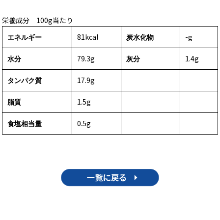
栄養成分 100g当たり
81kcal
-g
エネルギー
炭水化物
79.3g
1.4g
水分
灰分
17.9g
タンパク質
1.5g
脂質
0.5g
食塩相当量