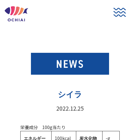
コ
ン
テ
ン
ツ
へ
ス
キ
ッ
プ
シイラ
2022.12.25
栄養成分 100g当たり
100kcal
-g
エネルギー
炭水化物