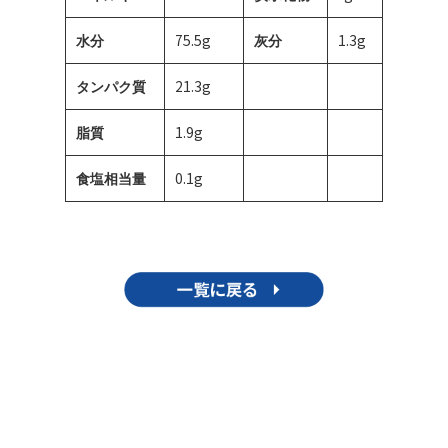
75.5g
1.3g
水分
灰分
21.3g
タンパク質
1.9g
脂質
0.1g
食塩相当量