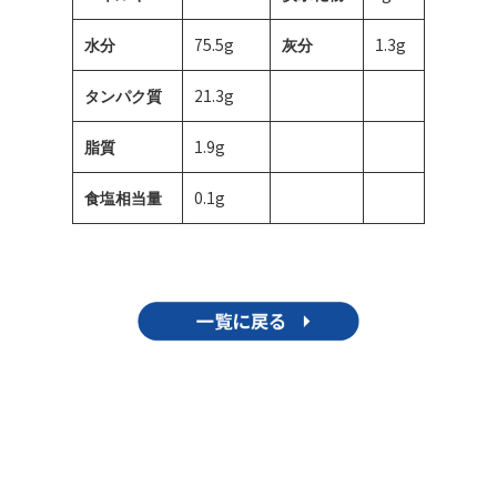
75.5g
1.3g
水分
灰分
21.3g
タンパク質
1.9g
脂質
0.1g
食塩相当量