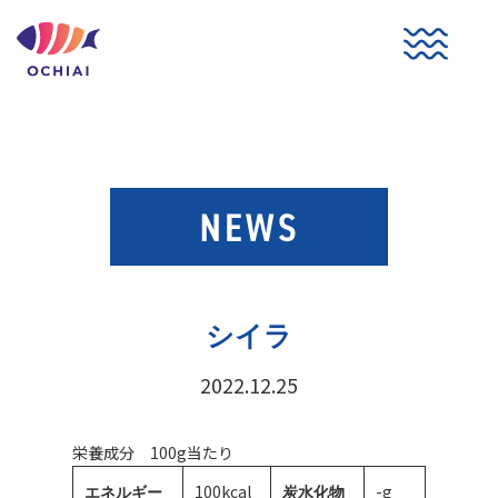
コ
ン
テ
ン
ツ
へ
ス
キ
ッ
プ
シイラ
2022.12.25
栄養成分 100g当たり
100kcal
-g
エネルギー
炭水化物