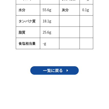
55.6g
0.1g
水分
灰分
18.1g
タンパク質
25.6g
脂質
-g
食塩相当量