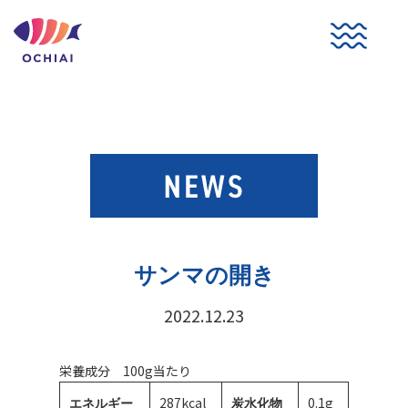
コ
ン
テ
ン
ツ
へ
ス
キ
ッ
プ
サンマの開き
2022.12.23
栄養成分 100g当たり
287kcal
0.1g
エネルギー
炭水化物